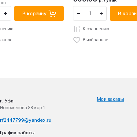
4 шт
В корзину
В корзи
внению
К сравнению
ранное
В избранное
Мои заказы
г. Уфа
Новоженова 88 кор.1
rf2447799@yandex.ru
График работы