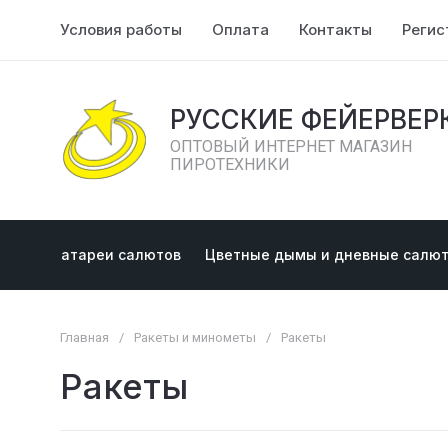
Условия работы
Оплата
Контакты
Регис
РУССКИЕ ФЕЙЕРВЕР
ОПТОВЫЙ ИНТЕРНЕТ МАГАЗИН
ПИРОТЕХНИКИ
Батареи салютов
Цветные дымы и дневные салю
Главная
/
Ракеты и минометы
/
Ракеты
Ракеты