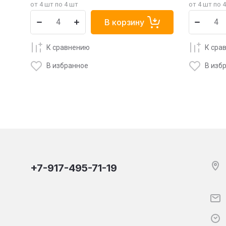
от 4 шт по 4 шт
от 4 шт по 
В корзину
К сравнению
К сра
В избранное
В изб
+7-917-495-71-19