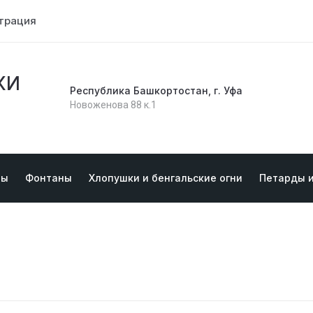
трация
КИ
Республика Башкортостан, г. Уфа
Новоженова 88 к.1
ты
Фонтаны
Хлопушки и бенгальские огни
Петарды 