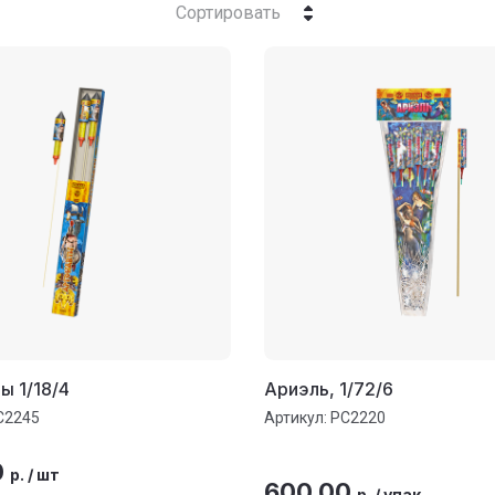
Сортировать
ы 1/18/4
Ариэль, 1/72/6
С2245
Артикул:
РС2220
0
р.
/
шт
600.00
р.
/
упак