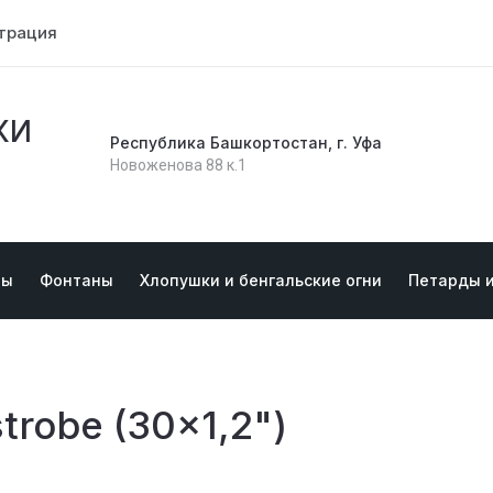
трация
КИ
Республика Башкортостан, г. Уфа
Новоженова 88 к.1
ты
Фонтаны
Хлопушки и бенгальские огни
Петарды 
trobe (30x1,2")