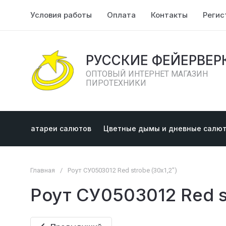
Условия работы
Оплата
Контакты
Регис
РУССКИЕ ФЕЙЕРВЕР
ОПТОВЫЙ ИНТЕРНЕТ МАГАЗИН
ПИРОТЕХНИКИ
Батареи салютов
Цветные дымы и дневные салю
Главная
/
Роут СУ0503012 Red strobe (30x1,2")
Роут СУ0503012 Red s