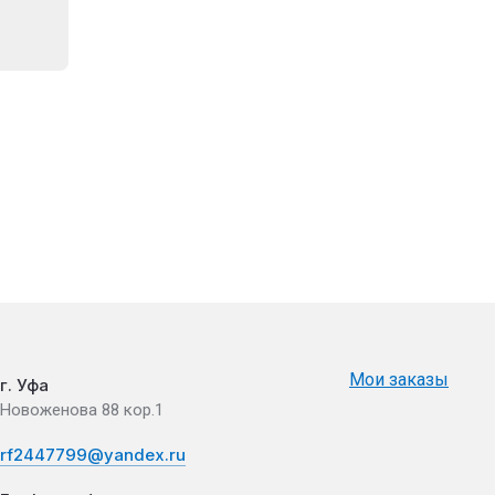
Мои заказы
г. Уфа
Новоженова 88 кор.1
rf2447799@yandex.ru