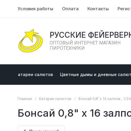
Условия работы
Оплата
Контакты
Регис
РУССКИЕ ФЕЙЕРВЕР
ОПТОВЫЙ ИНТЕРНЕТ МАГАЗИН
ПИРОТЕХНИКИ
Батареи салютов
Цветные дымы и дневные салю
Главная
/
Батареи салютов
/
Бонсай 0,8" х 16 залпов , 1/24
Бонсай 0,8" х 16 залпо