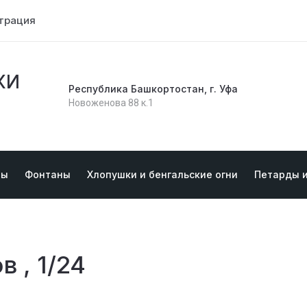
трация
КИ
Республика Башкортостан, г. Уфа
Новоженова 88 к.1
ты
Фонтаны
Хлопушки и бенгальские огни
Петарды 
в , 1/24