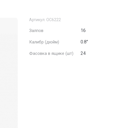
Артикул:
ОС6222
16
Залпов
0.8"
Калибр (дюйм)
24
Фасовка в ящике (шт)