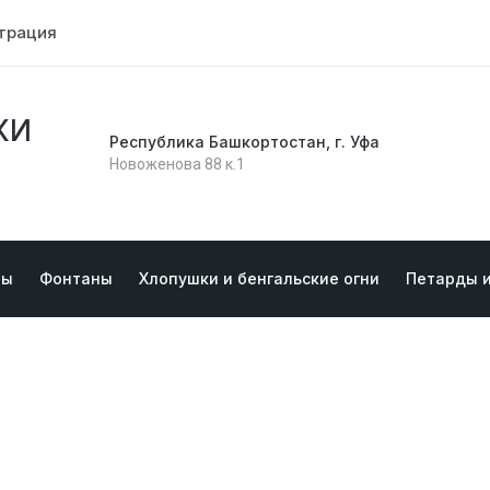
трация
КИ
Республика Башкортостан, г. Уфа
Новоженова 88 к.1
ты
Фонтаны
Хлопушки и бенгальские огни
Петарды 