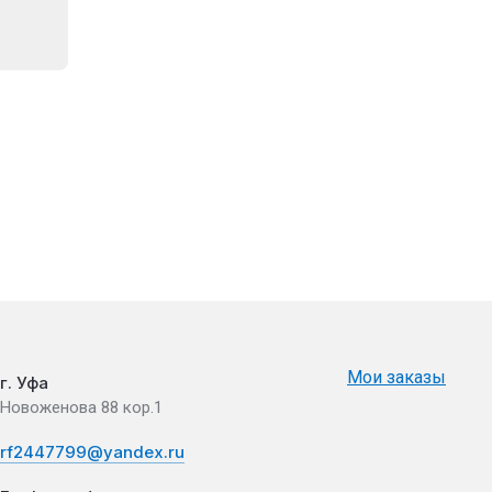
Мои заказы
г. Уфа
Новоженова 88 кор.1
rf2447799@yandex.ru